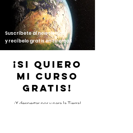
Suscríbete al newsletter
y
recíbelo
gratis en tu email
¡Si Quiero
mi curso
gratis!
¡Y despertar por y para la Tierra!
First Name