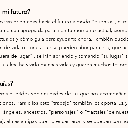
 mi futuro?
o van orientadas hacía el futuro a modo "pitonisa", el re
como sea apropiada para ti en tu momento actual, siemp
actuales y cómo guía para ayudarte ahora. También pued
ón de vida o dones que se pueden abrir para ella, que
uera de lugar" , se irán abriendo y tomando "su lugar" 
tu alma ha vivido muchas vidas y guarda muchos tesoro
uías?
seres queridos son entidades de luz que nos acompañan 
ones. Para ellos este "trabajo" también les aporta luz y
ángeles, ancestros, "personajes" o "fractales"de nuestr
ida), almas amigas que no encarnaron y se quedan con n