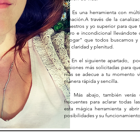
Es una herramienta con múltipl
sanación.A través de la canaliza
maestros y yo superior para que 
puro e incondicional llevándote 
"hogar" que todos buscamos y o
de claridad y plenitud.
En el siguiente apartado, podr
sesiones más solicitadas para qu
más se adecue a tu momento vit
manera rápida y sencilla.
​ Más abajo, también verás 
frecuentes para aclarar todas l
esta mágica herramienta y abrir
posibilidades y su funcionamiento