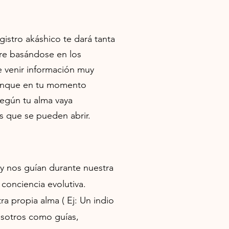
gistro akáshico te dará tanta
re b
asándose en los
e venir información muy
 aunque en tu momento
según tu alma vaya
s que se pueden abrir.
y nos guían durante nuestra
 conciencia evolutiva.
a propia alma ( Ej: Un indio
osotros como guías,