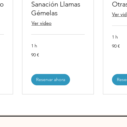
ño
Sanación Llamas
Otra
Gémelas
Ver vi
Leer m
Ver video
Leer más
1 h
90
1 h
90 €
euros
90
90 €
euros
Reservar ahora
Rese