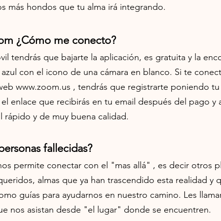
os más hondos que tu alma irá integrando
.
oom ¿Cómo me conecto?
il tendrás que bajarte la aplicación, es gratuita y la en
 azul con el icono de una cámara en blanco. Si te conec
 web
www.zoom.us
, tendrás que registrarte poniendo tu
 el enlace que recibirás en tu email después del pago y a
cil rápido y de muy buena calidad.
ersonas fallecidas?
o nos permite conectar con el "mas allá" , es decir otros
 queridos, almas que ya han trascendido esta realidad y
mo guías para ayudarnos en nuestro camino.
Les llama
ue nos asistan desde "el lugar" donde se encuentren
.