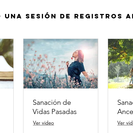
o una sesión de registros 
Sanación de
Sana
Vidas Pasadas
Ance
Ver video
Ver vi
Leer más
Leer m