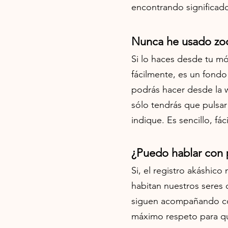
encontrando significad
Nunca he usado z
Si lo haces desde tu móv
fácilmente, es un fondo
podrás hacer desde la
sólo tendrás que pulsar
indique. Es sencillo, fá
¿Puedo hablar con p
Si, el registro akáshic
habitan nuestros seres
siguen acompañando co
máximo respeto para q