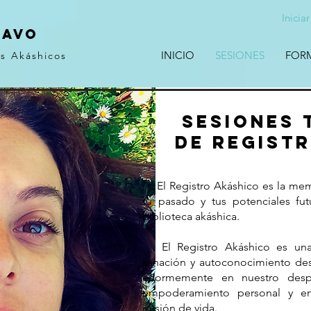
Inicia
RAVO
INICIO
SESIONES
FOR
os Akáshicos
Sesiones 
de Regist
El Registro Akáshico es la memo
tu pasado y tus potenciales fu
biblioteca akáshica.
El Registro Akáshico es una 
sanación y autoconocimiento des
enormemente en nuestro desper
empoderamiento personal y en
misión de vida.