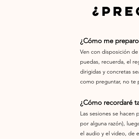
¿Pre
¿Cómo me preparo p
Ven con disposición de 
puedas, recuerda, el r
dirigidas y concretas se
como preguntar, no te p
¿Cómo recordaré ta
Las sesiones se hacen p
por alguna razón), lueg
el audio y el video, de