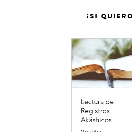
¡Si Quier
Lectura de
Registros
Akáshicos
Leer más
Ver video