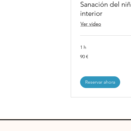
Sanación del ni
interior
Ver video
Leer más
1 h
90
90 €
euros
Reservar ahora