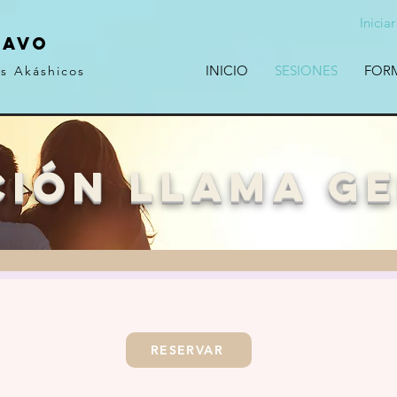
Inicia
RAVO
INICIO
SESIONES
FOR
os Akáshicos
ción llama g
RESERVAR