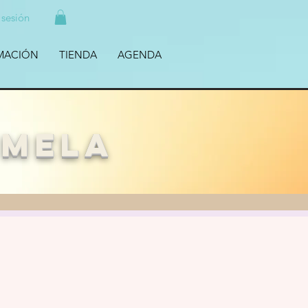
r sesión
MACIÓN
TIENDA
AGENDA
emela