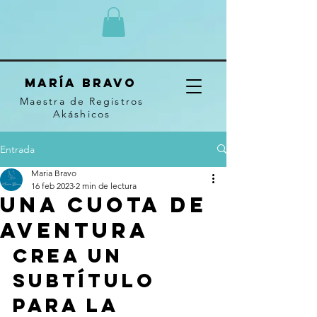
MARÍA BRAVO
Maestra de Registros
Akáshicos
Entrada
Maria Bravo
16 feb 2023
2 min de lectura
Una cuota de
aventura
Crea un 
subtítulo 
para la 