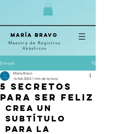
MARÍA BRAVO
Maestra de Registros
Akáshicos
Entrada
Maria Bravo
16 feb 2023
1 min de lectura
5 secretos
para ser feliz
Crea un 
subtítulo 
para la 