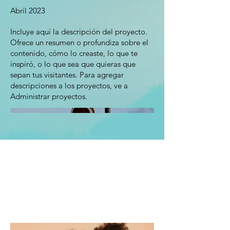
Abril 2023
Incluye aquí la descripción del proyecto.
Ofrece un resumen o profundiza sobre el
contenido, cómo lo creaste, lo que te
inspiró, o lo que sea que quieras que
sepan tus visitantes. Para agregar
descripciones a los proyectos, ve a
Administrar proyectos.