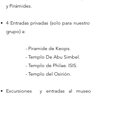
y Pirámides.
4 Entradas privadas (solo para nuestro
grupo) a:
- Piramide de Keops.
- Templo De Abu Simbel.
- Templo de Philae. ISIS.
- Templo del Osirión.
Excursiones y entradas al museo
Egipcio y al mercado.
Vuelos internos ( Cairo/Aswan y
Luxor/Cairo.)
Asistencia en el aeropuerto en la
llegada y salida y todos los traslados.