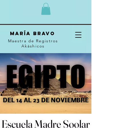
MARÍA BRAVO
Maestra de Registros
Akáshicos
EGIPTO
EGIPTO
DEL 14 AL 23 DE NOVIEMBRE
DEL 14 AL 23 DE NOVIEMBRE
Escuela Madre Soolar
Escuela Madre Soolar