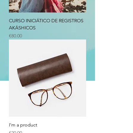
CURSO INICIÁTICO DE REGISTROS
AKÁSHICOS
Price
€80.00
I'm a product
Price
€20.00