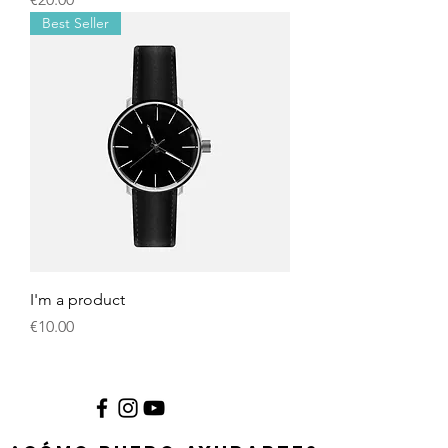
Best Seller
I'm a product
Price
€10.00